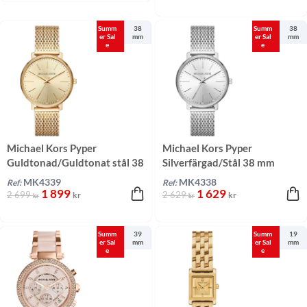
Summ
38
Summ
38
er Sal
mm
er Sal
mm
e
e
Michael Kors Pyper
Michael Kors Pyper
Guldtonad/Guldtonat stål 38
Silverfärgad/Stål 38 mm
mm
MK4339
MK4338
Ref:
Ref:
1 899
1 629
2 699
2 629
kr
kr
kr
kr
Summ
39
Summ
19
er Sal
mm
er Sal
mm
e
e