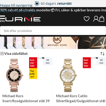
60 dagars
returrätt
Hoppa till navigering
2 års
garanti
l 30% rabatt på utvalda modeller
📦 Fri, säker & spårbar leverans i
Hoppa till huvudinnehåll
4.95 på
nöjda kunder
Hem
|
Varumärken
|
Michael Kors
Visa sidofältet
5.0
5.0
Sum
38
Sum
38
mer
mm
mer
mm
Sale
Sale
Top
psälj
are
Michael Kors
Michael Kors Catlin
Svart/Roséguldstonat stål 39
Silverfärgad/Gulguldtonat stål
mm
38 mm