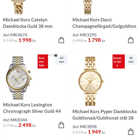
Michael Kors Catelyn
Michael Kors Darci
Damklocka Guld 38 mm
Champagnefärgad/Gulguldton
at stål 26 mm
MK4674
MK3295
Ref:
Ref:
1 998
1 798
3 198
2 998
kr
kr
kr
kr
4.5
Sum
44
Summ
38
mer
mm
er Sal
mm
Sale
e
Michael Kors Lexington
Chronograph Silver Guld 44
Michael Kors Pyper Damklocka
mm
Guldtonad/Guldtonat stål 38
MK8344
Ref:
mm
2 498
3 798
kr
kr
MK3898
Ref:
1 949
2 549
kr
kr