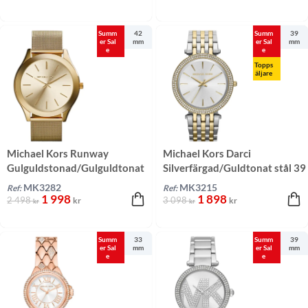
Summ
42
Summ
39
er Sal
mm
er Sal
mm
e
e
Topps
äljare
Michael Kors Runway
Michael Kors Darci
Gulguldstonad/Gulguldtonat
Silverfärgad/Guldtonat stål 39
stål 42 mm
mm
MK3282
MK3215
Ref:
Ref:
1 998
1 898
2 498
3 098
kr
kr
kr
kr
Summ
33
Summ
39
er Sal
mm
er Sal
mm
e
e