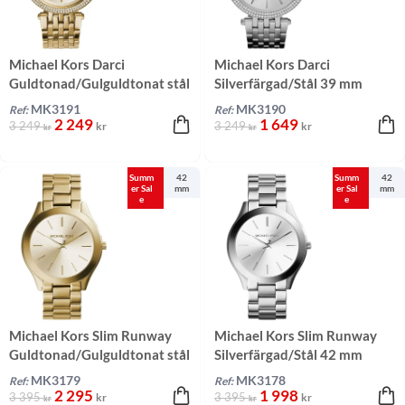
Michael Kors Darci
Michael Kors Darci
Guldtonad/Gulguldtonat stål
Silverfärgad/Stål 39 mm
39 mm
MK3191
MK3190
Ref:
Ref:
2 249
1 649
3 249
3 249
kr
kr
kr
kr
Summ
42
Summ
42
er Sal
mm
er Sal
mm
e
e
Michael Kors Slim Runway
Michael Kors Slim Runway
Guldtonad/Gulguldtonat stål
Silverfärgad/Stål 42 mm
42 mm
MK3179
MK3178
Ref:
Ref:
2 295
1 998
3 395
3 395
kr
kr
kr
kr