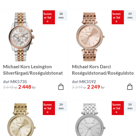
Summ
38
Summ
39
er Sal
mm
er Sal
mm
e
e
Michael Kors Lexington
Michael Kors Darci
Silverfärgad/Roséguldstonat
Roséguldstonad/Roséguldsto
stål 38 mm
nat stål 39 mm
MK5735
MK3192
Ref:
Ref:
2 448
2 249
3 648
3 249
kr
kr
kr
kr
Summ
39
Summ
39
er Sal
mm
er Sal
mm
e
e