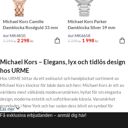
Michael Kors Camille
Michael Kors Parker
Damklocka Roséguld 33 mm
Damklocka Silver 39 mm
MK4810
MK6658
Ref:
Ref:
2 298
1 998
3 298
3 298
kr
kr
kr
kr
Michael Kors – Elegans, lyx och tidlös design
hos URME
Hos URME hittar du ett exklusivt och handplockat sortiment av
Michael Kors klockor för både dam och herr. Michael Kors är ett av
världens mest välkända modevarumärken, hyllat för sin eleganta
design, moderna estetik och sofistikerade känsla. Varumärket
grundades i New York och har sedan dess blivit en symbol för
Läs mer
amerikansk lyx och stil.
Få exklusiva erbjudanden – anmäl dig här!
Varför välja en Michael Kors klocka?