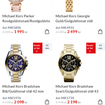
Michael Kors Parker
Michael Kors Georgie
Roséguldstonad/Roséguldsto
Guld/Gulguldtonat stål
nat stål 39 mm
MK5896
MK4931
Ref:
Ref:
1 995
2 499
3 195
3 199
kr
kr
kr
kr
Summ
42
Summ
43
er Sal
mm
er Sal
mm
e
e
Michael Kors Bradshaw
Michael Kors Bradshaw
Blå/Guldtonat stål 42 mm
Svart/Gulguldtonat stål 43
mm
MK5976
MK5739
Ref:
Ref:
2 098
2 198
3 448
4 448
kr
kr
kr
kr