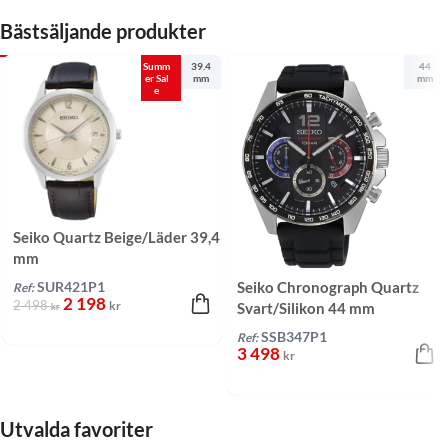
Bästsäljande produkter
Summ
39.4
44
er Sal
mm
mm
e
Seiko Quartz Beige/Läder 39,4
mm
Seiko Chronograph Quartz
SUR421P1
Ref:
2 198
2 498
kr
Svart/Silikon 44 mm
kr
SSB347P1
Ref:
3 498
kr
Utvalda favoriter