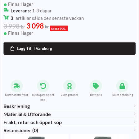
Finns i lager
Leverans:
1-3 dagar
3
artiklar sålda den senaste veckan
3 098
3 998
kr
kr
Spara 900,-
Finns i lager
Lägg Till I Varukorg

Kostnadsfri frakt
60 dagars öppet
2 års garanti
Rätt pris
Säker betalning
köp
Beskrivning
Material & Utförande​
Frakt, retur och öppet köp
Recensioner (0)