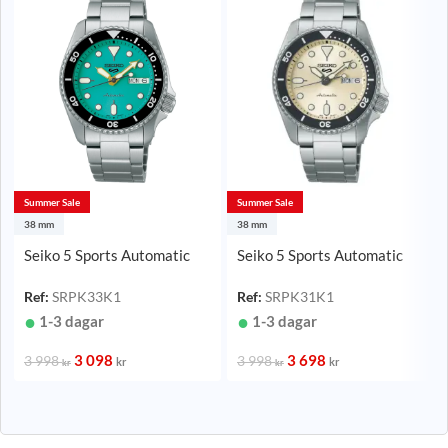
Summer Sale
Summer Sale
38 mm
38 mm
Seiko 5 Sports Automatic
Seiko 5 Sports Automatic
Turkos/Stål 38 mm
Champagne/Stål 38 mm
Ref:
SRPK33K1
Ref:
SRPK31K1
1-3 dagar
1-3 dagar
3 098
3 698
3 998
3 998
kr
kr
kr
kr