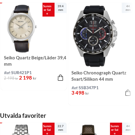
Summ
39.4
44
er Sal
mm
mm
e
Seiko Quartz Beige/Läder 39,4
mm
Seiko Chronograph Quartz
SUR421P1
Ref:
2 198
2 498
kr
Svart/Silikon 44 mm
kr
SSB347P1
Ref:
3 498
kr
Utvalda favoriter
Summ
22.7
Summ
44
er Sal
mm
er Sal
mm
e
e