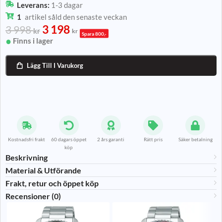
Leverans:
1-3 dagar
1
artikel såld den senaste veckan
3 198
3 998
kr
kr
Spara 800,-
Finns i lager
Lägg Till I Varukorg

Kostnadsfri frakt
60 dagars öppet
2 års garanti
Rätt pris
Säker betalning
köp
Beskrivning
Material & Utförande​
Frakt, retur och öppet köp
Recensioner (0)