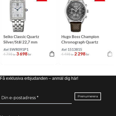
Seiko Classic Quartz
Hugo Boss Champion
Silver/Stål 22,7 mm
Chronograph Quartz
Grå/Läder 44 mm
SWR091P1
1513815
Ref:
Ref:
3 698
2 298
4 798
4 498
kr
kr
kr
kr
Få exklusiva erbjudanden – anmäl dig här!