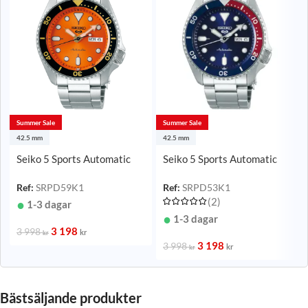
Summer Sale
Summer Sale
42.5 mm
42.5 mm
Seiko 5 Sports Automatic
Seiko 5 Sports Automatic
Orange/Stål 42,5 mm
Blå/Stål 42,5 mm
Ref:
SRPD59K1
Ref:
SRPD53K1
(2)
1-3 dagar
1-3 dagar
3 198
3 998
kr
kr
3 198
3 998
kr
kr
Bästsäljande produkter