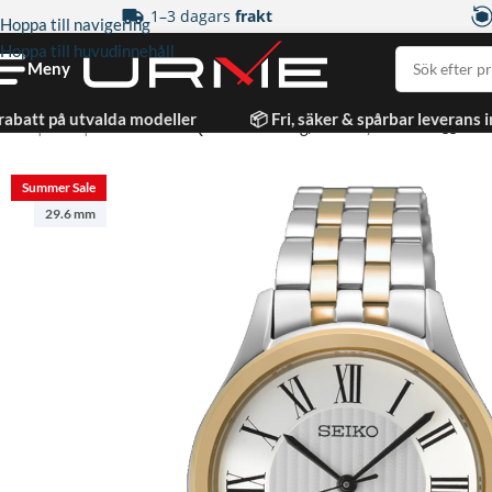
1–3 dagars
frakt
Hoppa till navigering
Hoppa till huvudinnehåll
Meny
rabatt på utvalda modeller
📦 Fri, säker & spårbar leverans 
Hem
|
Dam
|
Seiko Classic Quartz Tvåtonig/Stål 29,6 mm
Summer Sale
29.6 mm