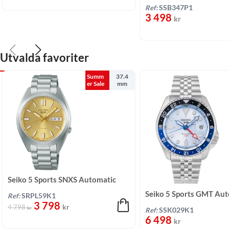
Svart/Silikon 44 mm
Ref:
SSB347P1
3 498
kr
Utvalda favoriter
Summ
37.4
er Sale
mm
Seiko 5 Sports SNXS Automatic
Guld/Stål 37,4 mm
Seiko 5 Sports GMT Au
Ref:
SRPL59K1
3 798
Blå/Stål 42,5 mm
kr
4 798
kr
Ref:
SSK029K1
6 498
kr