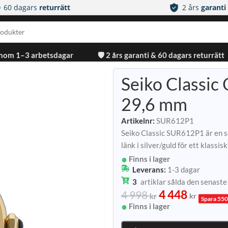
60 dagars
returrätt
2 års
garanti
inom 1–3 arbetsdagar
🛡️ 2 års garanti & 60 dagars returrätt
Seiko Classic 
29,6 mm
Artikelnr:
SUR612P1
Seiko Classic SUR612P1 är en s
länk i silver/guld för ett klassi
Finns i lager
Leverans:
1-3 dagar
3
artiklar sålda den senast
4 448
4 998
kr
kr
Spara 550
Finns i lager