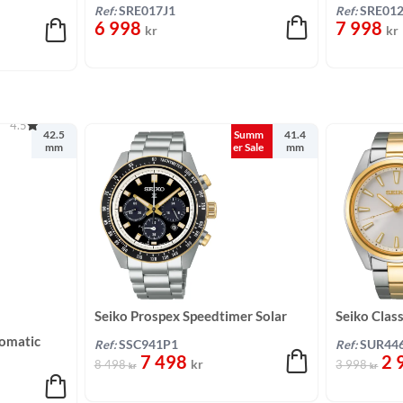
30,3 mm
Rosa/Tvåto
Ref:
SRE017J1
Ref:
SRE012
6 998
7 998
kr
kr
4.5
42.5
Summ
41.4
mm
er Sale
mm
Seiko Prospex Speedtimer Solar
Seiko Clas
Svart/Stål 41,4 mm
40,2 mm
tomatic
Ref:
SSC941P1
Ref:
SUR44
7 498
2 
kr
8 498
3 998
kr
kr