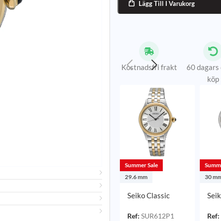
Lägg Till I Varukorg

Kostnadsfri frakt
60 dagars
köp
Summer Sale
Summe
29.6 mm
30 m
Seiko Classic
Seik
Quartz
Quar
Tvåtonig/Stål
30 
Ref:
SUR612P1
Ref: