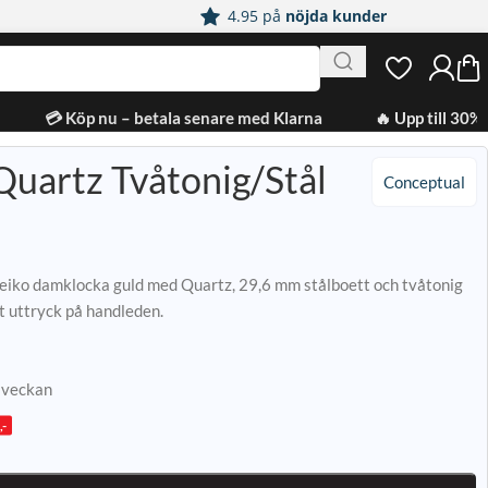
4.95 på
nöjda kunder
💳 Köp nu – betala senare med Klarna
🔥 Upp till 30% 
Quartz Tvåtonig/Stål
Conceptual
eiko damklocka guld med Quartz, 29,6 mm stålboett och tvåtonig
skt uttryck på handleden.
e veckan
,-