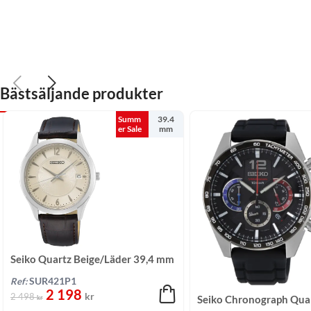
Bästsäljande produkter
Summ
39.4
er Sale
mm
Seiko Quartz Beige/Läder 39,4 mm
Ref:
SUR421P1
2 198
kr
2 498
Seiko Chronograph Qua
kr