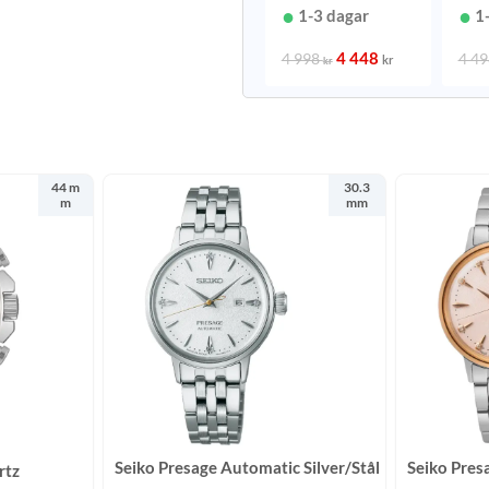
29,6 mm
1-3 dagar
1
4 448
4 998
4 4
kr
kr
44 m
30.3
m
mm
Seiko Presage Automatic Silver/Stål
Seiko Pres
rtz