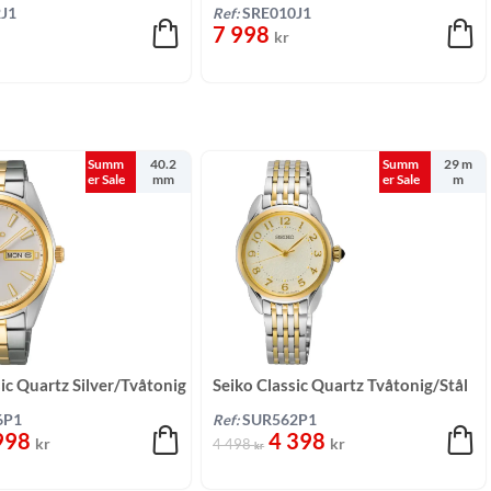
nigt/stål 30,3 mm
Champagne/Stål 30,3 mm
J1
Ref:
SRE010J1
7 998
kr
Summ
40.2
Summ
29 m
er Sale
mm
er Sale
m
sic Quartz Silver/Tvåtonig
Seiko Classic Quartz Tvåtonig/Stål
29 mm
6P1
Ref:
SUR562P1
998
4 398
kr
kr
4 498
kr