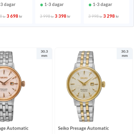
g 29,8 mm
-3 dagar
1-3 dagar
1-3 dagar
3 698
3 398
3 298
98
3 998
3 998
kr
kr
kr
kr
kr
kr
30.3
30.3
mm
mm
age Automatic
Seiko Presage Automatic