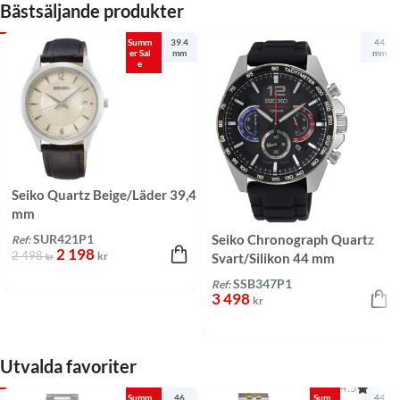
Bästsäljande produkter
Summ
39.4
44
er Sal
mm
mm
e
Seiko Quartz Beige/Läder 39,4
mm
Seiko Chronograph Quartz
SUR421P1
Ref:
2 198
2 498
kr
Svart/Silikon 44 mm
kr
SSB347P1
Ref:
3 498
kr
Utvalda favoriter
4.5
Summ
46
Sum
44