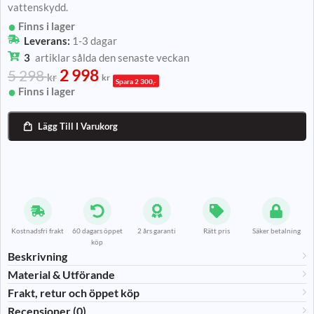
vattenskydd.
Finns i lager
Leverans:
1-3 dagar
3
artiklar sålda den senaste veckan
2 998
5 298
kr
kr
Spara 2 300,-
Finns i lager
Lägg Till I Varukorg

Kostnadsfri frakt
60 dagars öppet
2 års garanti
Rätt pris
Säker betalning
köp
Beskrivning
Material & Utförande​
Frakt, retur och öppet köp
Recensioner (0)