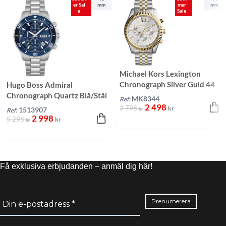
er Sal
mm
mer
mm
e
Sale
Michael Kors Lexington
Chronograph Silver Guld 44
Hugo Boss Admiral
mm
Chronograph Quartz Blå/Stål
MK8344
Ref:
46 mm
2 498
3 798
kr
kr
1513907
Ref:
2 998
5 298
kr
kr
Få exklusiva erbjudanden – anmäl dig här!