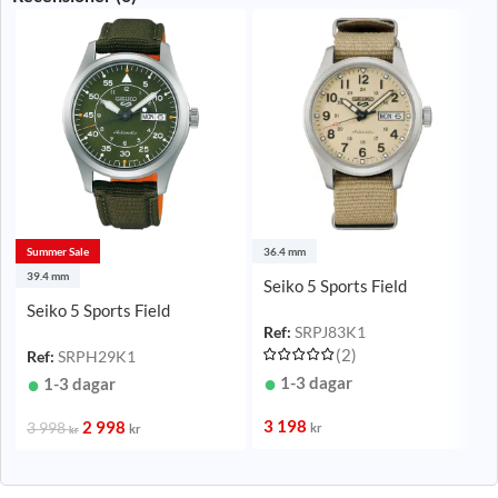
Summer Sale
36.4 mm
39.4 mm
Seiko 5 Sports Field
Automatic Beige/Textil 36
Seiko 5 Sports Field
mm
Ref:
SRPJ83K1
Automatic Grön/Nylon 39,4
(2)
mm
Ref:
SRPH29K1
1-3 dagar
1-3 dagar
3 198
2 998
3 998
kr
kr
kr