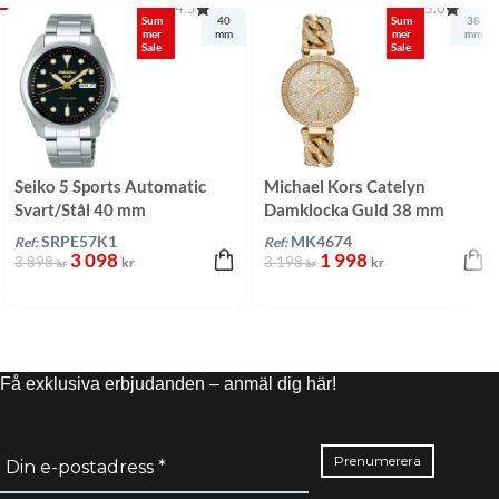
4.5
5.0
Sum
40
Sum
38
mer
mm
mer
mm
Sale
Sale
Seiko 5 Sports Automatic
Michael Kors Catelyn
Svart/Stål 40 mm
Damklocka Guld 38 mm
SRPE57K1
MK4674
Ref:
Ref:
3 098
1 998
3 898
3 198
kr
kr
kr
kr
Få exklusiva erbjudanden – anmäl dig här!