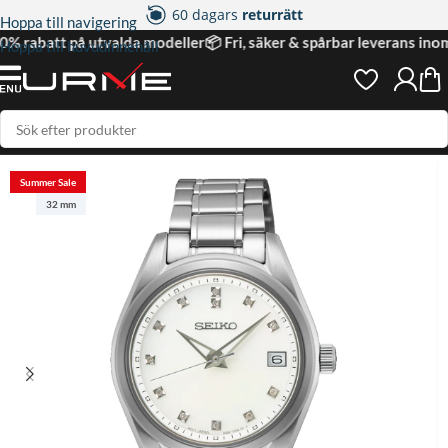
60 dagars
returrätt
Hoppa till navigering
2 års
garanti
30% rabatt på utvalda modeller
📦 Fri, säker & spårbar leverans in
Hoppa till huvudinnehåll
4.95 på
nöjda kunder
Hem
|
Dam
|
Seiko Classic Quartz Pärlemor/Stål 32 mm
Summer Sale
32 mm