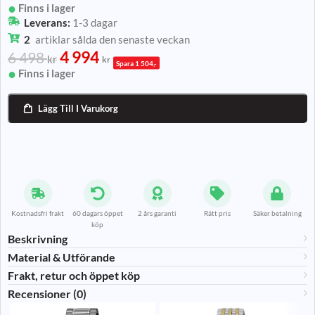
Finns i lager
Leverans:
1-3 dagar
2
artiklar sålda den senaste veckan
4 994
6 498
kr
kr
Spara 1 504,-
Finns i lager
Lägg Till I Varukorg

Kostnadsfri frakt
60 dagars öppet
2 års garanti
Rätt pris
Säker betalning
köp
Beskrivning
Material & Utförande​
Frakt, retur och öppet köp
Recensioner (0)