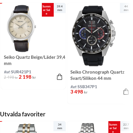
Summ
39.4
44
er Sal
mm
mm
e
Seiko Quartz Beige/Läder 39,4
mm
Seiko Chronograph Quartz
SUR421P1
Ref:
2 198
2 498
kr
Svart/Silikon 44 mm
kr
SSB347P1
Ref:
3 498
kr
Utvalda favoriter
34
Summ
22.7
mm
er Sal
mm
e