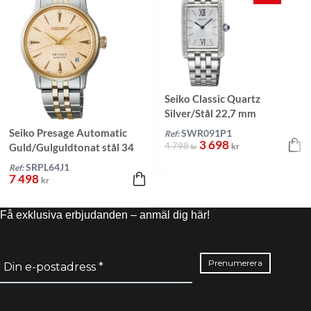
Seiko Classic Quartz
Silver/Stål 22,7 mm
Seiko Presage Automatic
SWR091P1
Ref:
3 698
4 798
kr
Guld/Gulguldtonat stål 34
kr
mm
SRPL64J1
Ref:
7 498
kr
Få exklusiva erbjudanden – anmäl dig här!