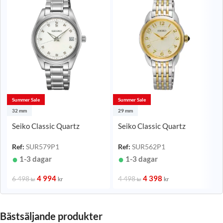
Summer Sale
Summer Sale
32 mm
29 mm
Seiko Classic Quartz
Seiko Classic Quartz
Pärlemor/Stål 32 mm
Tvåtonig/Stål 29 mm
Ref:
SUR579P1
Ref:
SUR562P1
1-3 dagar
1-3 dagar
4 994
4 398
6 498
4 498
kr
kr
kr
kr
Bästsäljande produkter