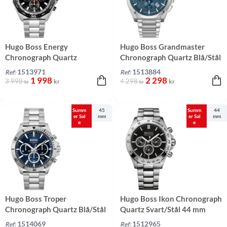
Hugo Boss Energy
Hugo Boss Grandmaster
Chronograph Quartz
Chronograph Quartz Blå/Stål
Svart/Stål 44 mm
46 mm
1513971
1513884
Ref:
Ref:
1 998
2 298
3 998
4 298
kr
kr
kr
kr
Summ
45
Summ
44
er Sal
mm
er Sal
mm
e
e
Hugo Boss Troper
Hugo Boss Ikon Chronograph
Chronograph Quartz Blå/Stål
Quartz Svart/Stål 44 mm
45 mm
1514069
1512965
Ref:
Ref: