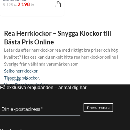
2 198
5 198
kr
kr
Rea Herrklockor – Snygga Klockor till
Bästa Pris Online
Letar du efter herrklockor rea med riktigt bra priser och hög
kvalitet? Hos oss kan du enkelt hitta rea herrklockor online i
Sverige från välkända varumärken som
Seiko herrklockor
,
Tissot herrklockor
,
Läs mer
Hugo Boss herrklockor
,
Få exklusiva erbjudanden – anmäl dig här!
Guess herrklockor
och
Michael Kors herrklockor
– alla till reducerade priser.
Oavsett om du letar efter en billig herrklocka för vardagen eller
en mer exklusiv herrklocka för speciella tillfällen, erbjuder vi
noggrant utvalda modeller som kombinerar design, funktion och