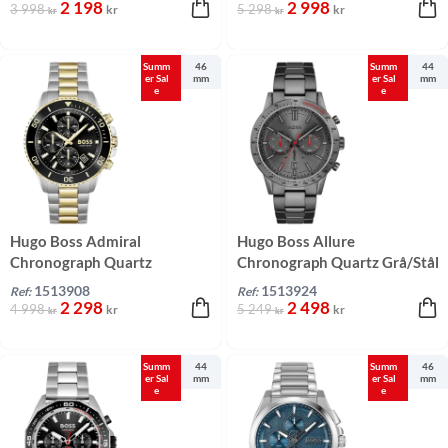
2 198
2 998
3 998
5 298
kr
kr
kr
kr
Summ
46
Summ
44
er Sal
mm
er Sal
mm
e
e
Hugo Boss Admiral
Hugo Boss Allure
Chronograph Quartz
Chronograph Quartz Grå/Stål
Svart/Guld 46 mm
44 mm
1513908
1513924
Ref:
Ref:
2 298
2 498
4 998
5 249
kr
kr
kr
kr
Summ
44
Summ
46
er Sal
mm
er Sal
mm
e
e