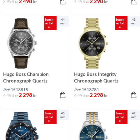
2 498
2 298
3 998
4 498
kr
kr
kr
kr
Summ
44
Summ
43
er Sal
mm
er Sal
mm
e
e
Hugo Boss Champion
Hugo Boss Integrity
Chronograph Quartz
Chronograph Quartz
Grå/Läder 44 mm
Svart/Guld 43 mm
1513815
1513781
Ref:
Ref:
2 298
2 298
4 498
4 498
kr
kr
kr
kr
Summ
45
Summ
42
er Sal
mm
er Sal
mm
e
e