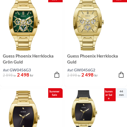
Guess Phoenix Herrklocka
Guess Phoenix Herrklocka
Grön Guld
Guld
GW0456G3
GW0456G2
Ref:
Ref:
2 498
2 498
2 898
2 898
kr
kr
kr
kr
Summer
Summ
44
Sale
er Sal
mm
e