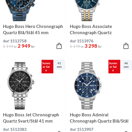
Hugo Boss Hero Chronograph
Hugo Boss Associate
Quartz Blå/Stål 45 mm
Chronograph Quartz
Blå/Tvåtonig 42 mm
1513758
1513976
Ref:
Ref:
2 949
3 298
5 149
5 149
kr
kr
kr
kr
Summ
41
Summ
46
er Sal
mm
er Sal
mm
e
e
Hugo Boss Jet Chronograph
Hugo Boss Admiral
Quartz Svart/Stål 41 mm
Chronograph Quartz Blå/Stål
46 mm
1513383
1513907
Ref:
Ref: