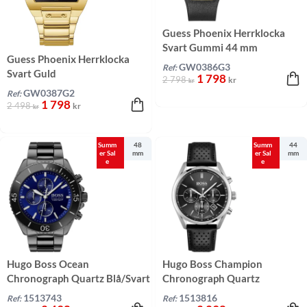
Guess Phoenix Herrklocka
Svart Gummi 44 mm
Guess Phoenix Herrklocka
GW0386G3
Ref:
Svart Guld
1 798
2 798
kr
kr
GW0387G2
Ref:
1 798
2 498
kr
kr
Summ
48
Summ
44
er Sal
mm
er Sal
mm
e
e
Hugo Boss Ocean
Hugo Boss Champion
Chronograph Quartz Blå/Svart
Chronograph Quartz
48 mm
Svart/Läder 44 mm
1513743
1513816
Ref:
Ref: