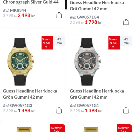
Chronograph Silver Guld 44
Guess Headline Herrklocka
mm
Grå Gummi 42 mm
MK8344
Ref:
2 498
3 798
kr
kr
GW0571G4
Ref:
1 798
2 398
kr
kr
Summ
42
Summ
42
er Sal
mm
er Sal
mm
e
e
Guess Headline Herrklocka
Guess Headline Herrklocka
Grön Gummi 42 mm
Grå Gummi 42 mm
GW0571G3
GW0571G1
Ref:
Ref:
1 498
1 398
2 398
2 298
kr
kr
kr
kr
Summer
Summer
Sale
Sale