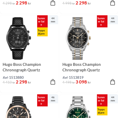
2 298
2 298
4 298
4 998
kr
kr
kr
kr
Summ
44
Summ
44
er Sal
mm
er Sal
mm
e
e
Topps
äljare
Hugo Boss Champion
Hugo Boss Champion
Chronograph Quartz
Chronograph Quartz
Svart/Läder 44 mm
Svart/Roséguld 44 mm
1513880
1513819
Ref:
Ref:
2 298
3 098
4 410
4 498
kr
kr
kr
kr
Summ
46
Summ
44
er Sal
mm
er Sal
mm
e
e
Topps
äljare