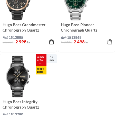
Hugo Boss Grandmaster
Hugo Boss Pioneer
Chronograph Quartz
Chronograph Quartz
Svart/Stål 46 mm
Grön/Stål 44 mm
1513885
1513868
Ref:
Ref:
2 998
2 498
5 298
4 898
kr
kr
kr
kr
Summ
43
er Sal
mm
e
Topps
äljare
Hugo Boss Integrity
Chronograph Quartz
Svart/Stål 43 mm
1513780
Ref: