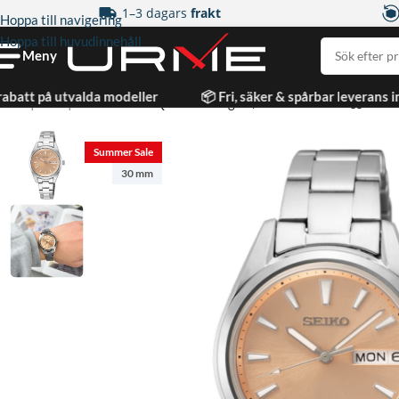
1–3 dagars
frakt
Hoppa till navigering
Hoppa till huvudinnehåll
Meny
rabatt på utvalda modeller
📦 Fri, säker & spårbar leverans 
Hem
|
Dam
|
Seiko Classic Quartz Roséguld/Stål 30 mm
Summer Sale
30 mm