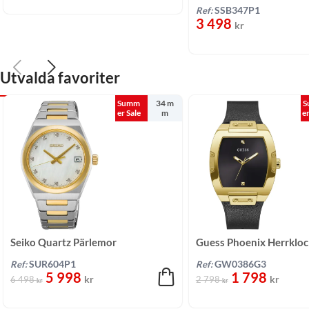
Svart/Silikon 44 mm
Ref:
SSB347P1
3 498
kr
Utvalda favoriter
Summ
34 m
S
er Sale
m
e
Seiko Quartz Pärlemor
Guess Phoenix Herrkloc
Tvåtonig/Stål 34 mm
Gummi 44 mm
Ref:
SUR604P1
Ref:
GW0386G3
5 998
1 798
kr
kr
6 498
2 798
kr
kr