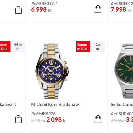
30,3 mm
Rosa/Tvåto
Ref:
SRE017J1
Ref:
SRE012
6 998
7 998
kr
kr
umm
44 m
Summ
42 m
r Sale
m
er Sale
m
ka Svart
Michael Kors Bradshaw
Seiko Conc
Blå/Guldtonat stål 42 mm
38,9 mm
Ref:
MK5976
Ref:
SUR60
2 098
3 
kr
3 448
3 998
kr
kr