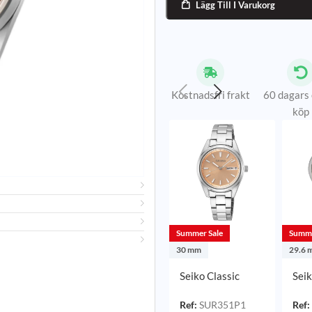
Lägg Till I Varukorg

Kostnadsfri frakt
60 dagars
köp
Summer Sale
Summe
30 mm
29.6 
Seiko Classic
Seik
Quartz
Qua
Roséguld/Stål 30
29,
Ref:
SUR351P1
Ref: