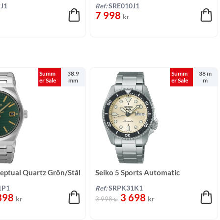
nigt/stål 30,3 mm
Champagne/Stål 30,3 mm
J1
Ref:
SRE010J1
7 998
kr
Summ
38.9
Summ
38 m
er Sale
mm
er Sale
m
eptual Quartz Grön/Stål
Seiko 5 Sports Automatic
Champagne/Stål 38 mm
1P1
Ref:
SRPK31K1
398
3 698
kr
kr
3 998
kr