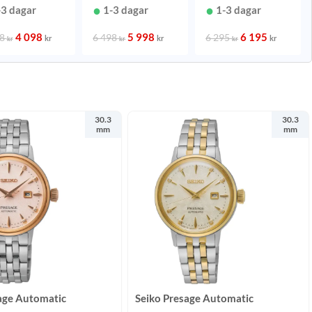
mm
mm
-3 dagar
1-3 dagar
1-3 dagar
4 098
5 998
6 195
98
6 498
6 295
kr
kr
kr
kr
kr
kr
30.3
30.3
mm
mm
age Automatic
Seiko Presage Automatic