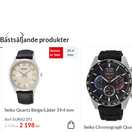
Bästsäljande produkter
Summ
39.4
er Sale
mm
Seiko Quartz Beige/Läder 39,4 mm
Ref:
SUR421P1
2 198
kr
2 498
Seiko Chronograph Qua
kr