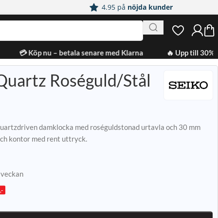
4.95 på
nöjda kunder
💳 Köp nu – betala senare med Klarna
🔥 Upp till 30% 
 Quartz Roséguld/Stål
quartzdriven damklocka med roséguldstonad urtavla och 30 mm
och kontor med rent uttryck.
e veckan
,-