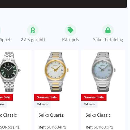
 öppet
2 års garanti
Rätt pris
Säker betalning
r Sale
Summer Sale
Summer Sale
mm
34 mm
34 mm
o Classic
Seiko Quartz
Seiko Classic
rtz Grön/Stål
Pärlemor
Quartz Blå
6 mm
Tvåtonig/Stål 34
Pärlemor/Stål 34
SUR611P1
Ref:
SUR604P1
Ref:
SUR603P1