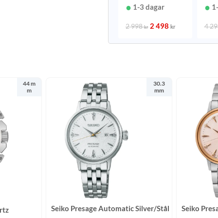
mm
1-3 dagar
1
2 498
2 998
4 2
kr
kr
44 m
30.3
m
mm
Seiko Presage Automatic Silver/Stål
Seiko Pres
rtz