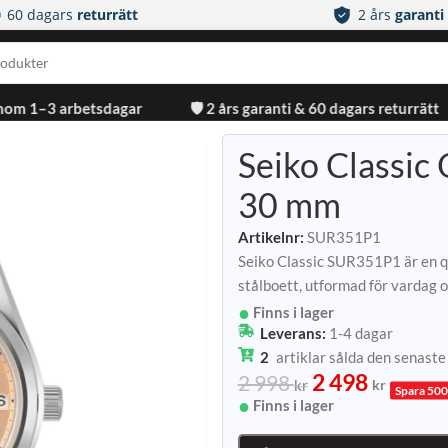
60 dagars
returrätt
2 års
garanti
inom 1–3 arbetsdagar
🛡️ 2 års garanti & 60 dagars returrätt
Seiko Classic
30 mm
Artikelnr:
SUR351P1
Seiko Classic SUR351P1 är en 
stålboett, utformad för vardag 
Finns i lager
Leverans:
1-4 dagar
2
artiklar sålda den senast
2 498
2 998
kr
kr
Spara 500
Finns i lager