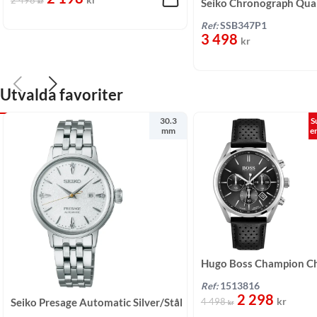
Seiko Chronograph Qua
kr
Svart/Silikon 44 mm
Ref:
SSB347P1
3 498
kr
Utvalda favoriter
30.3
S
mm
e
Hugo Boss Champion C
Quartz Svart/Läder 44
Ref:
1513816
2 298
kr
Seiko Presage Automatic Silver/Stål
4 498
kr
30,3 mm