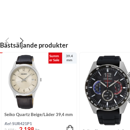
Bästsäljande produkter
Summ
39.4
er Sale
mm
Seiko Quartz Beige/Läder 39,4 mm
Ref:
SUR421P1
2 198
kr
2 498