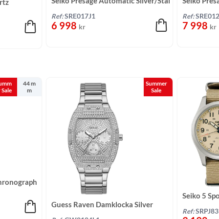
Seiko Presage Automatic Silver/Stål
Seiko Pres
rtz
30,3 mm
Rosa/Tvåto
Ref:
SRE017J1
Ref:
SRE012
6 998
7 998
kr
kr
umm
44 m
Summer
r Sale
m
Sale
hronograph
 mm
Seiko 5 Sp
Guess Raven Damklocka Silver
Beige/Text
Ref:
SRPJ8
Kristaller