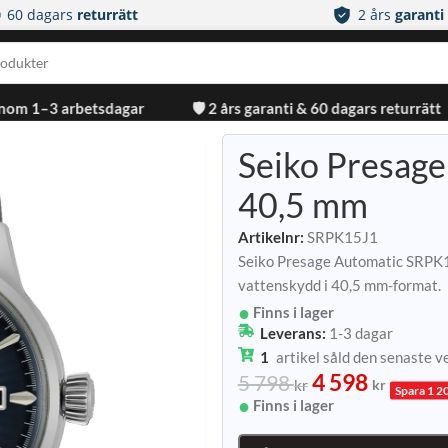
60 dagars
returrätt
2 års
garanti
inom 1–3 arbetsdagar
🛡️ 2 års garanti & 60 dagars returrätt
Seiko Presage
40,5 mm
Artikelnr:
SRPK15J1
Seiko Presage Automatic SRPK1
vattenskydd i 40,5 mm-format.
Finns i lager
Leverans:
1-3 dagar
1
artikel såld den senaste 
4 598
5 798
kr
kr
Spara 1 20
Finns i lager