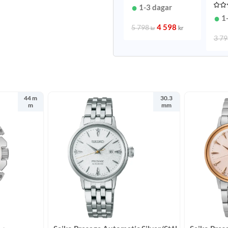
mm
mm
1-3 dagar
1
4 598
5 798
kr
kr
3 7
44 m
30.3
m
mm