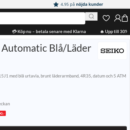
4.95 på
nöjda kunder
💳 Köp nu – betala senare med Klarna
🔥 Upp till 30% 
 Automatic Blå/Läder
5J1 med blå urtavla, brunt läderarmband, 4R35, datum och 5 ATM
veckan
0,-