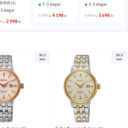
(4)
38 mm
1-3 dagar
1-3 dagar
-3 dagar
4 198
3 698
4 798
3 998
kr
kr
kr
kr
2 998
98
kr
kr
30.3
30.3
mm
mm