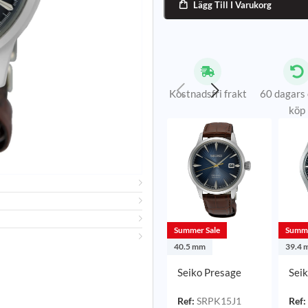
Lägg Till I Varukorg

Kostnadsfri frakt
60 dagars
köp
Summer Sale
Summe
40.5 mm
39.4 
Seiko Presage
Seik
Automatic
Fiel
Blå/Läder 40,5
Blå/
Ref:
SRPK15J1
Ref: