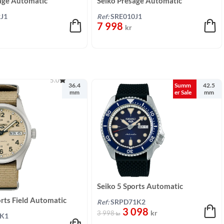
age Automatic
Seiko Presage Automatic
nigt/stål 30,3 mm
Champagne/Stål 30,3 mm
J1
Ref:
SRE010J1
7 998
kr
5.0
36.4
Summ
42.5
mm
er Sale
mm
Seiko 5 Sports Automatic
Blå/Silikon 42,5 mm
orts Field Automatic
Ref:
SRPD71K2
3 098
il 36 mm
kr
3 998
kr
3K1