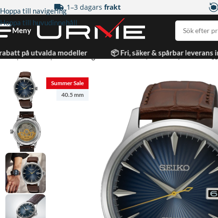
1–3 dagars
frakt
Hoppa till navigering
Hoppa till huvudinnehåll
Meny
rabatt på utvalda modeller
📦 Fri, säker & spårbar leverans 
Hem
|
Automat
|
Seiko Presage Automatic Blå/Läder 40,5 mm
Summer Sale
40.5 mm