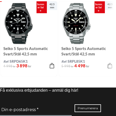
Summ
42.5
Summ
42.5
er Sal
mm
er Sal
mm
e
e
Seiko 5 Sports Automatic
Seiko 5 Sports Automatic
Svart/Stål 42,5 mm
Svart/Stål 42,5 mm
SRPD65K1
SRPL85K1
Ref:
Ref:
3 898
4 498
4 998
5 998
kr
kr
kr
kr
Få exklusiva erbjudanden – anmäl dig här!