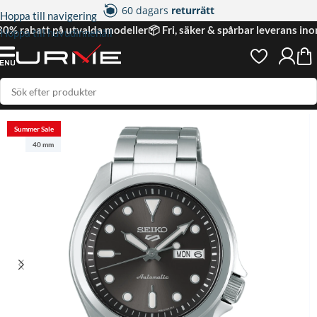
60 dagars
returrätt
Hoppa till navigering
2 års
garanti
 30% rabatt på utvalda modeller
📦 Fri, säker & spårbar leverans in
Hoppa till huvudinnehåll
4.95 på
nöjda kunder
Hem
|
Automat
|
Seiko 5 Sports Automatic Svart/Stål 40 mm
Summer Sale
40 mm