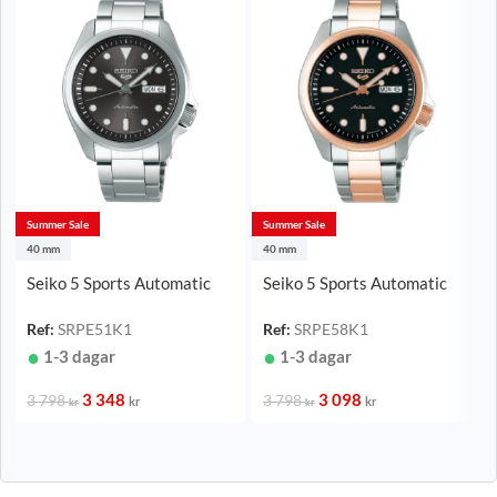
Summer Sale
Summer Sale
40 mm
40 mm
Seiko 5 Sports Automatic
Seiko 5 Sports Automatic
Svart/Stål 40 mm
Svart/Roséguld 40 mm
Ref:
SRPE51K1
Ref:
SRPE58K1
1-3 dagar
1-3 dagar
3 348
3 098
3 798
3 798
kr
kr
kr
kr