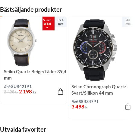
Bästsäljande produkter
Summ
39.4
44
er Sal
mm
mm
e
Seiko Quartz Beige/Läder 39,4
mm
Seiko Chronograph Quartz
SUR421P1
Ref:
2 198
2 498
kr
Svart/Silikon 44 mm
kr
SSB347P1
Ref:
3 498
kr
Utvalda favoriter