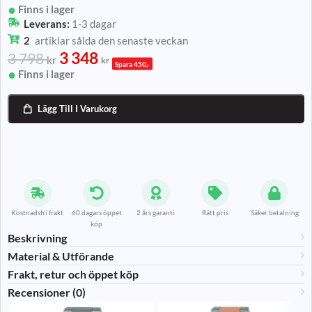
Finns i lager
Leverans:
1-3 dagar
2
artiklar sålda den senaste veckan
3 348
3 798
kr
kr
Spara 450,-
Finns i lager
Lägg Till I Varukorg

Kostnadsfri frakt
60 dagars öppet
2 års garanti
Rätt pris
Säker betalning
köp
Beskrivning
Material & Utförande​
Frakt, retur och öppet köp
Recensioner (0)