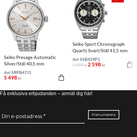
Seiko Sport Chronograph
Quartz Svart/Stål 41,5 mm
Seiko Presage Automatic
SSB429P1
Ref:
Silver/Stål 40,5 mm
2 598
3 498
kr
kr
SRPB47J1
Ref:
5 498
kr
Få exklusiva erbjudanden – anmäl dig här!