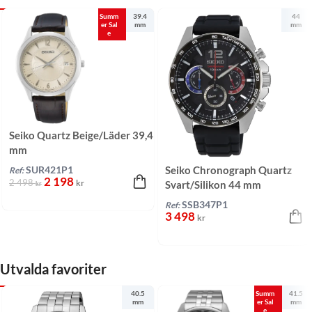
Summ
39.4
44
er Sal
mm
mm
e
Seiko Quartz Beige/Läder 39,4
mm
Seiko Chronograph Quartz
SUR421P1
Ref:
2 198
2 498
kr
Svart/Silikon 44 mm
kr
SSB347P1
Ref:
3 498
kr
Utvalda favoriter
40.5
Summ
41.5
mm
er Sal
mm
e