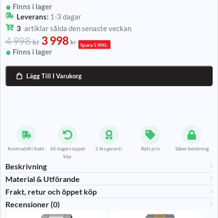
Finns i lager
Leverans:
1-3 dagar
3
artiklar sålda den senaste veckan
3 998
4 998
kr
kr
Spara 1 000,-
Finns i lager
Lägg Till I Varukorg

Kostnadsfri frakt
60 dagars öppet
2 års garanti
Rätt pris
Säker betalning
köp
Beskrivning
Material & Utförande​
Frakt, retur och öppet köp
Recensioner (0)