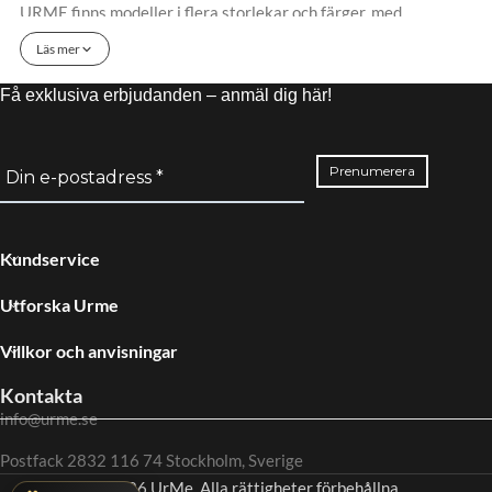
URME finns modeller i flera storlekar och färger, med
alternativ på stållänk, läderarmband eller textilrem.
Läs mer
Sortimentet omfattar både klassiska trevisarmodeller och
Seiko 5 Sports GMT för dig som vill kunna följa ytterligare en
Få exklusiva erbjudanden – anmäl dig här!
tidszon.
Jämför boettstorlek, urtavlefärg och armband innan du väljer.
En mindre diameter ger ett mer kompakt uttryck på handleden,
medan större modeller får en tydligare sportprofil. GMT-
modeller passar särskilt bra vid resor eller när du behöver
Kundservice
hålla koll på tiden på två platser.
Utforska Urme
Välj rätt Seiko 5 Sports
Villkor och anvisningar
Filtrera sortimentet efter pris, diameter och färg för att hitta
Kontakta
en modell som passar din vardag. Produktinformationen visar
info@urme.se
referensnummer och bekräftade specifikationer för varje
klocka. Hos URME ingår fri, spårbar leverans inom Sverige,
Postfack 2832 116 74 Stockholm, Sverige
Klarna, två års garanti och 60 dagars returrätt.
© 2026 UrMe. Alla rättigheter förbehållna.