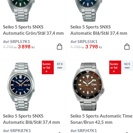
Seiko 5 Sports SNXS
Seiko 5 Sports SNXS
Automatic Grön/Stål 37,4 mm
Automatic Blå/Stål 37,4 mm
SRPL57K1
SRPL55K1
Ref:
Ref:
3 898
3 798
4 798
4 798
kr
kr
kr
kr
Summ
37.4
Summ
42.5
er Sal
mm
er Sal
mm
e
e
Seiko 5 Sports SNXS
Seiko 5 Sports Automatic Time
Automatic Blå/Stål 37,4 mm
Sonar/Brun 42,5 mm
SRPK87K1
SRPJ47K1
Ref:
Ref: