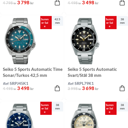
3 798
3 498
4 798
4 498
kr
kr
kr
kr
Summ
42.5
Summ
38
er Sal
mm
er Sal
mm
e
e
Seiko 5 Sports Automatic Time
Seiko 5 Sports Automatic
Sonar/Turkos 42,5 mm
Svart/Stål 38 mm
SRPJ45K1
SRPL79K1
Ref:
Ref:
3 498
3 698
4 498
3 998
kr
kr
kr
kr
Summ
38
Summ
38
er Sal
mm
er Sal
mm
e
e