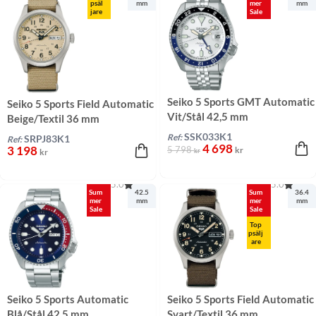
psäl
mm
mer
mm
jare
Sale
Seiko 5 Sports GMT Automatic
Seiko 5 Sports Field Automatic
Vit/Stål 42,5 mm
Beige/Textil 36 mm
SSK033K1
Ref:
SRPJ83K1
Ref:
4 698
3 198
5 798
kr
kr
kr
5.0
5.0
Sum
42.5
Sum
36.4
mer
mm
mer
mm
Sale
Sale
Top
psälj
are
Seiko 5 Sports Automatic
Seiko 5 Sports Field Automatic
Blå/Stål 42,5 mm
Svart/Textil 36 mm