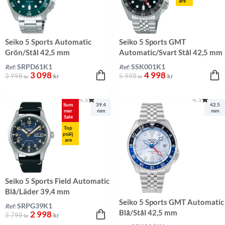
are
Seiko 5 Sports Automatic
Seiko 5 Sports GMT
Grön/Stål 42,5 mm
Automatic/Svart Stål 42,5 mm
SRPD61K1
SSK001K1
Ref:
Ref:
3 098
4 998
3 998
5 998
kr
kr
kr
kr
4.5
4.5
Sum
39.4
42.5
mer
mm
mm
Sale
Top
psälj
are
Seiko 5 Sports Field Automatic
Blå/Läder 39,4 mm
Seiko 5 Sports GMT Automatic
SRPG39K1
Ref:
Blå/Stål 42,5 mm
2 998
3 798
kr
kr