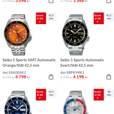
3 098
3 348
3 798
3 798
kr
kr
kr
kr
Summ
42.5
Summ
42.5
er Sal
mm
er Sal
mm
e
e
Seiko 5 Sports GMT Automatic
Seiko 5 Sports Automatic
Orange/Stål 42,5 mm
Svart/Stål 42,5 mm
SSK005K1
SRPK99K1
Ref:
Ref:
4 798
4 198
5 798
4 798
kr
kr
kr
kr
Summ
42.5
Summ
38
er Sal
mm
er Sal
mm
e
e