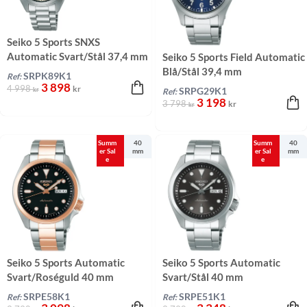
Seiko 5 Sports SNXS
Automatic Svart/Stål 37,4 mm
Seiko 5 Sports Field Automatic
Blå/Stål 39,4 mm
SRPK89K1
Ref:
3 898
4 998
kr
kr
SRPG29K1
Ref:
3 198
3 798
kr
kr
Summ
40
Summ
40
er Sal
mm
er Sal
mm
e
e
Seiko 5 Sports Automatic
Seiko 5 Sports Automatic
Svart/Roséguld 40 mm
Svart/Stål 40 mm
SRPE58K1
SRPE51K1
Ref:
Ref: