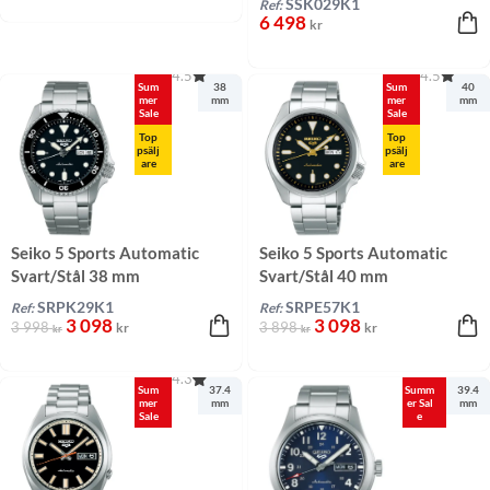
SSK029K1
Ref:
6 498
kr
4.5
4.5
Sum
38
Sum
40
mer
mm
mer
mm
Sale
Sale
Top
Top
psälj
psälj
are
are
Seiko 5 Sports Automatic
Seiko 5 Sports Automatic
Svart/Stål 38 mm
Svart/Stål 40 mm
SRPK29K1
SRPE57K1
Ref:
Ref:
3 098
3 098
3 998
3 898
kr
kr
kr
kr
4.3
Sum
37.4
Summ
39.4
mer
mm
er Sal
mm
Sale
e