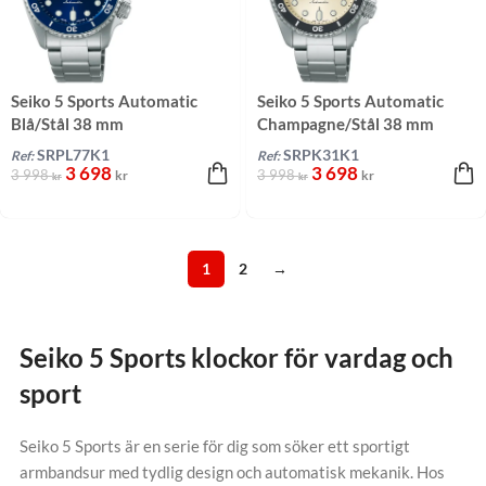
Seiko 5 Sports Automatic
Seiko 5 Sports Automatic
Blå/Stål 38 mm
Champagne/Stål 38 mm
SRPL77K1
SRPK31K1
Ref:
Ref:
3 698
3 698
3 998
3 998
kr
kr
kr
kr
1
2
→
Seiko 5 Sports klockor för vardag och
sport
Seiko 5 Sports är en serie för dig som söker ett sportigt
armbandsur med tydlig design och automatisk mekanik. Hos