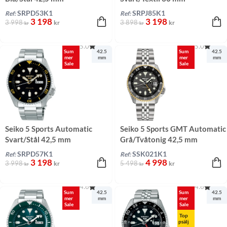
SRPD53K1
SRPJ85K1
Ref:
Ref:
3 198
3 198
3 998
3 898
kr
kr
kr
kr
5.0
5.0
Sum
42.5
Sum
42.5
mer
mm
mer
mm
Sale
Sale
Seiko 5 Sports Automatic
Seiko 5 Sports GMT Automatic
Svart/Stål 42,5 mm
Grå/Tvåtonig 42,5 mm
SRPD57K1
SSK021K1
Ref:
Ref:
3 198
4 998
3 998
5 498
kr
kr
kr
kr
4.6
4.6
Sum
42.5
Sum
42.5
mer
mm
mer
mm
Sale
Sale
Top
psälj