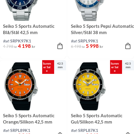
Seiko 5 Sports Automatic
Seiko 5 Sports Pepsi Automatic
Blå/Stål 42,5 mm
Silver/Stål 38 mm
SRPK97K1
SRPL99K1
Ref:
Ref:
4 198
5 998
4 798
6 498
kr
kr
kr
kr
Summ
42.5
Summ
42.5
er Sal
mm
er Sal
mm
e
e
Seiko 5 Sports Automatic
Seiko 5 Sports Automatic
Orange/Silikon 42,5 mm
Gul/Silikon 42,5 mm
SRPL89K1
SRPL87K1
Ref:
Ref: