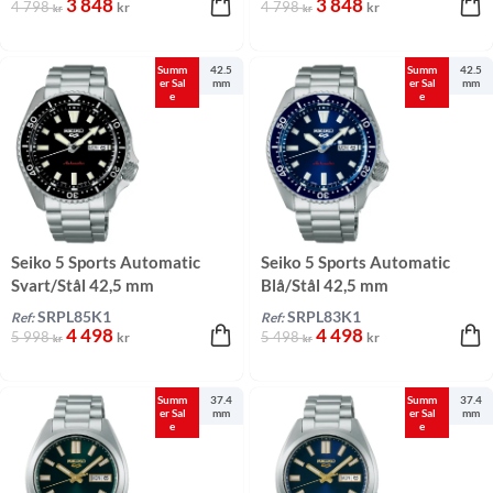
3 848
3 848
4 798
4 798
kr
kr
kr
kr
Summ
42.5
Summ
42.5
er Sal
mm
er Sal
mm
e
e
Seiko 5 Sports Automatic
Seiko 5 Sports Automatic
Svart/Stål 42,5 mm
Blå/Stål 42,5 mm
SRPL85K1
SRPL83K1
Ref:
Ref:
4 498
4 498
5 998
5 498
kr
kr
kr
kr
Summ
37.4
Summ
37.4
er Sal
mm
er Sal
mm
e
e