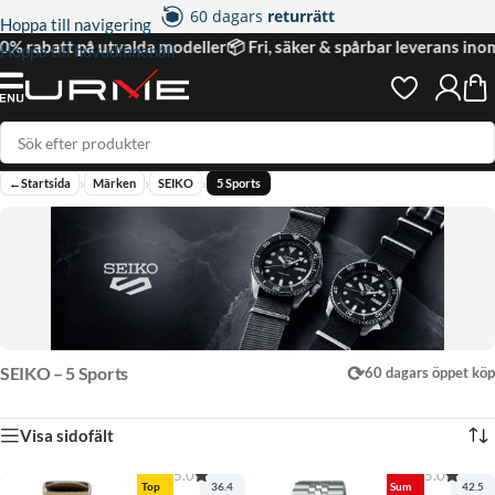
60 dagars
returrätt
Hoppa till navigering
2 års
garanti
30% rabatt på utvalda modeller
📦 Fri, säker & spårbar leverans ino
Hoppa till huvudinnehåll
4.95 på
nöjda kunder
›
›
›
←
Startsida
Märken
SEIKO
5 Sports
⟳
SEIKO – 5 Sports
60 dagars öppet köp
Visa sidofält
5.0
5.0
Top
36.4
Sum
42.5