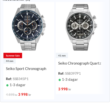
Summer Sale
41 mm
44 mm
Seiko Chronograph Quartz
Svart/Stål 41 mm
Seiko Sport Chronograph
Ref:
SSB397P1
Quartz Blå/Stål 44 mm
Ref:
SSB345P1
1-3 dagar
1-3 dagar
3 998
kr
3 998
4 898
kr
kr