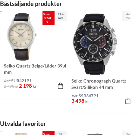
Bästsäljande produkter
Summ
39.4
44
er Sal
mm
mm
e
Seiko Quartz Beige/Läder 39,4
mm
Seiko Chronograph Quartz
SUR421P1
Ref:
2 198
2 498
kr
Svart/Silikon 44 mm
kr
SSB347P1
Ref:
3 498
kr
Utvalda favoriter
Summ
39
34