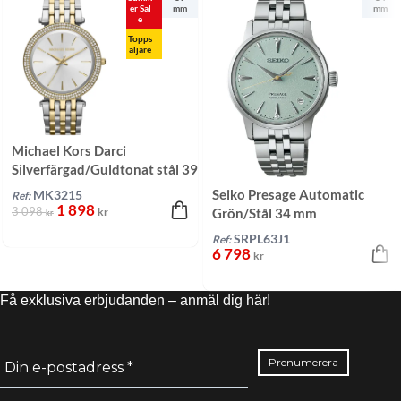
er Sal
mm
mm
e
Topps
äljare
Michael Kors Darci
Silverfärgad/Guldtonat stål 39
mm
Seiko Presage Automatic
MK3215
Ref:
1 898
3 098
kr
Grön/Stål 34 mm
kr
SRPL63J1
Ref:
6 798
kr
Få exklusiva erbjudanden – anmäl dig här!