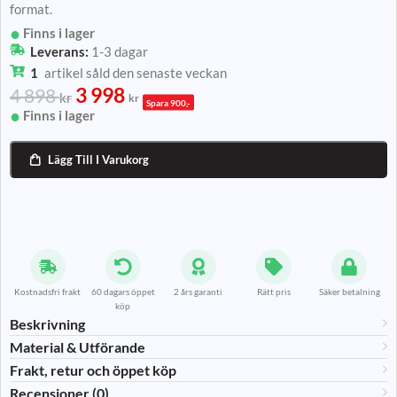
format.
Finns i lager
Leverans:
1-3 dagar
1
artikel såld den senaste veckan
3 998
4 898
kr
kr
Spara 900,-
Finns i lager
Lägg Till I Varukorg

Kostnadsfri frakt
60 dagars öppet
2 års garanti
Rätt pris
Säker betalning
köp
Beskrivning
Material & Utförande​
Frakt, retur och öppet köp
Recensioner (0)