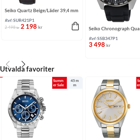
Seiko Quartz Beige/Läder 39,4 mm
Ref:
SUR421P1
2 198
kr
2 498
Seiko Chronograph Qua
kr
Svart/Silikon 44 mm
Ref:
SSB347P1
3 498
kr
Utvalda favoriter
Summ
45 m
S
er Sale
m
e