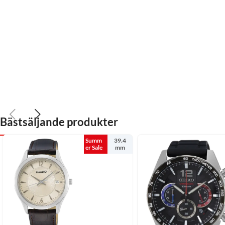
Bästsäljande produkter
Summ
39.4
er Sale
mm