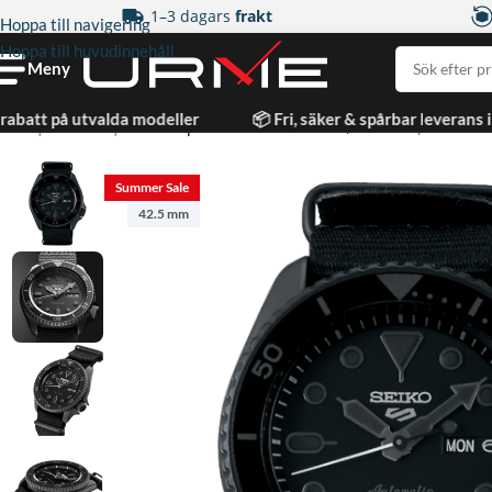
1–3 dagars
frakt
Hoppa till navigering
Hoppa till huvudinnehåll
Meny
rabatt på utvalda modeller
📦 Fri, säker & spårbar leverans 
Hem
|
Automat
|
Seiko 5 Sports Automatic Svart/Textil 42,5 mm
Summer Sale
42.5 mm