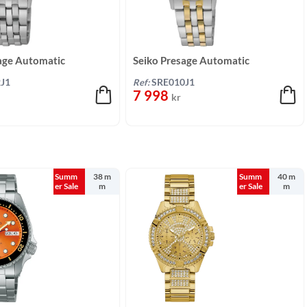
age Automatic
Seiko Presage Automatic
nigt/stål 30,3 mm
Champagne/Stål 30,3 mm
J1
Ref:
SRE010J1
7 998
kr
Summ
38 m
Summ
40 m
er Sale
m
er Sale
m