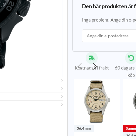
Den här produkten är f
Inga problem! Ange din e-pos
Kostnadsfri frakt
60 dagars
köp
36.4 mm
Summe
39.4 