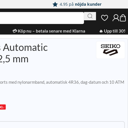
4.95 på
nöjda kunder
💳 Köp nu – betala senare med Klarna
🔥 Upp till 30% 
s Automatic
42,5 mm
 Sports med nylonarmband, automatisk 4R36, dag-datum och 10 ATM
0,-