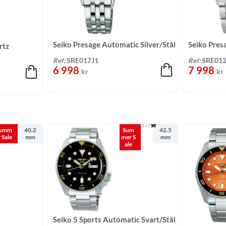
Seiko Presage Automatic Silver/Stål
Seiko Pres
rtz
30,3 mm
Rosa/Tvåto
Ref:
SRE017J1
Ref:
SRE012
6 998
7 998
kr
kr
5.0
umm
40.2
Sum
42.5
r Sale
mm
mer S
mm
ale
Seiko 5 Sports Automatic Svart/Stål