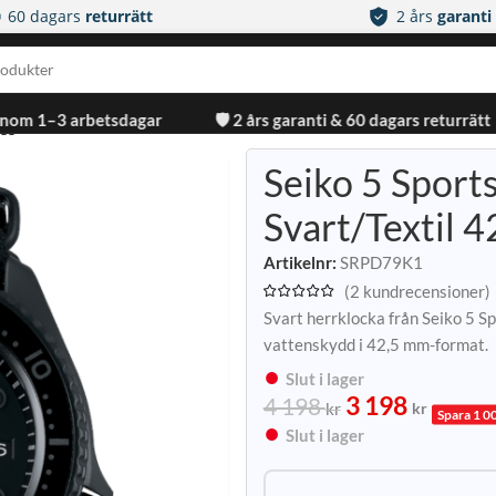
60 dagars
returrätt
2 års
garanti
inom 1–3 arbetsdagar
🛡️ 2 års garanti & 60 dagars returrätt
Seiko 5 Sport
Svart/Textil 
Artikelnr:
SRPD79K1
(
2
kundrecensioner)
Svart herrklocka från Seiko 5
vattenskydd i 42,5 mm-format.
Slut i lager
3 198
4 198
kr
kr
Spara 1 00
Slut i lager