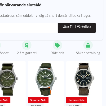
ör närvarande slutsåld.
tadress, så meddelar vi dig så snart den är tillbaka i lager.
Lägg Till I Väntelista
 öppet
2 års garanti
Rätt pris
Säker betalning
r Sale
Summer Sale
Summer Sale
mm
39.4 mm
36.4 mm